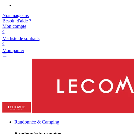
Nos magasins
Besoin d'aide ?
Mon compte
0
Ma liste de souhaits
0
Mon panier
Randonnée & Camping
Randonnée & camping