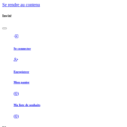
Se rendre au contenu
Invité
Se connecter
Enregistrer
Mon panier
(
0
)
Ma liste de souhaits
(
0
)