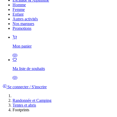
Escalade & Alpinisme
Homme
Femme
Enfant
Autres activités
Nos marques
Promotions
Mon panier
(
0
)
Ma liste de souhaits
(
0
)
Se connecter
/
S'inscrire
Randonnée et Camping
Tentes et abris
Footprints