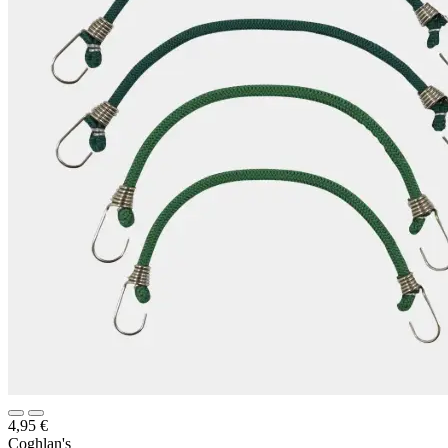
4,95
€
Coghlan's