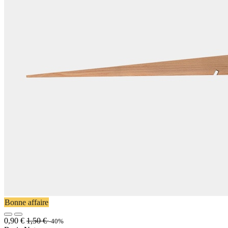
Bonne affaire
0,90
€
1,50
€
-40%