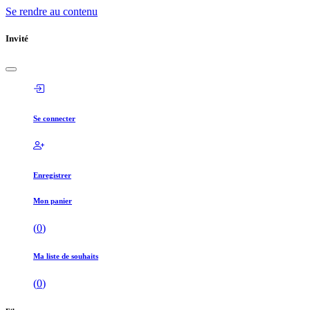
Se rendre au contenu
Invité
Se connecter
Enregistrer
Mon panier
(
0
)
Ma liste de souhaits
(
0
)