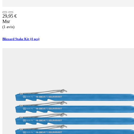
29,95
€
Msr
(1 avis)
Blizzard Stake Kit (4 pcs)