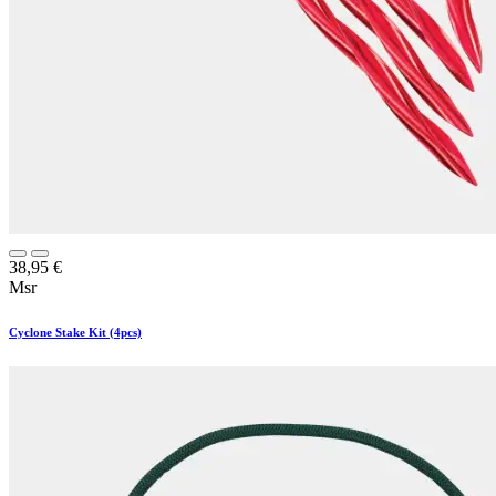
38,95
€
Msr
Cyclone Stake Kit (4pcs)