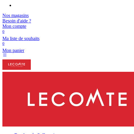
Nos magasins
Besoin d'aide ?
Mon compte
0
Ma liste de souhaits
0
Mon panier