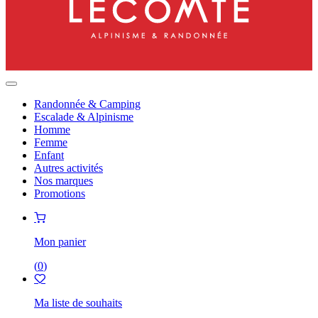
Randonnée & Camping
Escalade & Alpinisme
Homme
Femme
Enfant
Autres activités
Nos marques
Promotions
Mon panier
(
0
)
Ma liste de souhaits