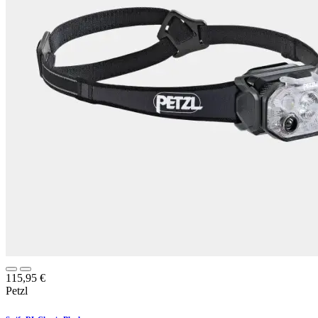
115,95
€
Petzl