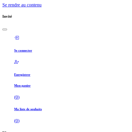
Se rendre au contenu
Invité
Se connecter
Enregistrer
Mon panier
(
0
)
Ma liste de souhaits
(
0
)