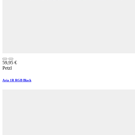
59,95
€
Petzl
Aria 1R RGB Black