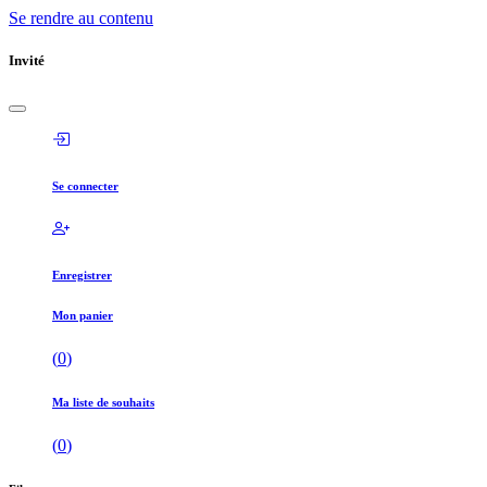
Se rendre au contenu
Invité
Se connecter
Enregistrer
Mon panier
(
0
)
Ma liste de souhaits
(
0
)