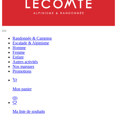
Randonnée & Camping
Escalade & Alpinisme
Homme
Femme
Enfant
Autres activités
Nos marques
Promotions
Mon panier
(
0
)
Ma liste de souhaits