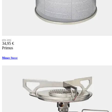
34,95
€
Primus
Mimer Stove