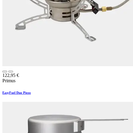
122,95
€
Primus
EasyFuel Duo Piezo