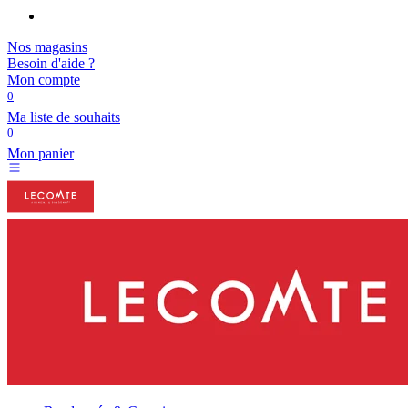
Nos magasins
Besoin d'aide ?
Mon compte
0
Ma liste de souhaits
0
Mon panier