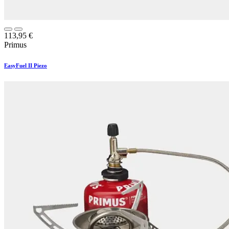
113,95
€
Primus
EasyFuel II Piezo