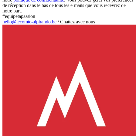
de réception dans le bas de tous les e-mails que vous recevrez de
notre part.
#equipetapassion
hello@lecomte-alpirando.be
/
Chattez avec nous