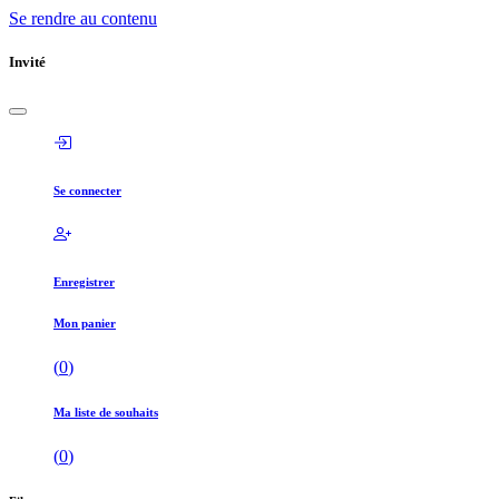
Se rendre au contenu
Invité
Se connecter
Enregistrer
Mon panier
(
0
)
Ma liste de souhaits
(
0
)