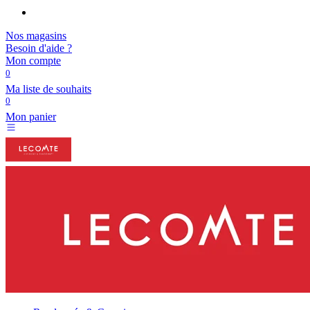
Nos magasins
Besoin d'aide ?
Mon compte
0
Ma liste de souhaits
0
Mon panier