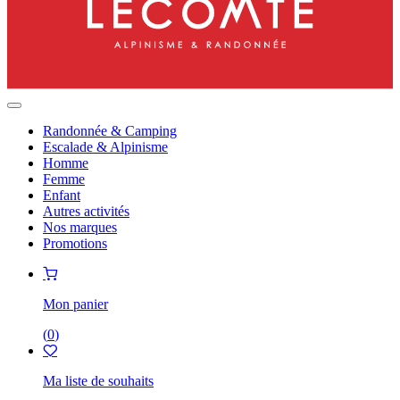
Randonnée & Camping
Escalade & Alpinisme
Homme
Femme
Enfant
Autres activités
Nos marques
Promotions
Mon panier
(
0
)
Ma liste de souhaits