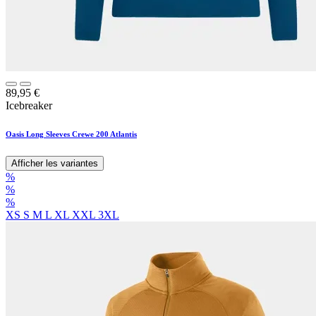
89,95
€
Icebreaker
Oasis Long Sleeves Crewe 200 Atlantis
Afficher les variantes
%
%
%
XS
S
M
L
XL
XXL
3XL