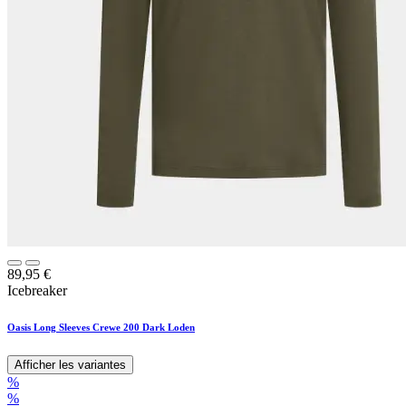
89,95
€
Icebreaker
Oasis Long Sleeves Crewe 200 Dark Loden
Afficher les variantes
%
%