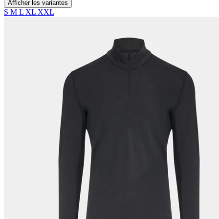
Afficher les variantes
S
M
L
XL
XXL