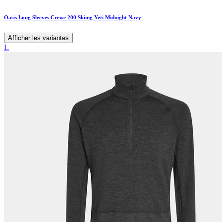
Oasis Long Sleeves Crewe 200 Skiing Yeti Midnight Navy
Afficher les variantes
L