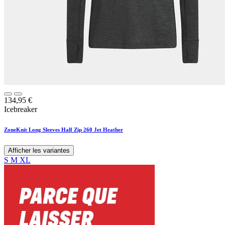
134,95
€
Icebreaker
ZoneKnit Long Sleeves Half Zip 260 Jet Heather
Afficher les variantes
S
M
XL