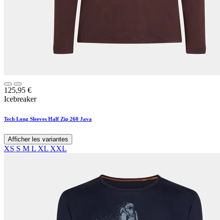
125,95
€
Icebreaker
Tech Long Sleeves Half Zip 260 Java
Afficher les variantes
XS
S
M
L
XL
XXL