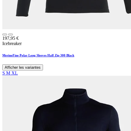
197,95
€
Icebreaker
MerinoFine Polar Long Sleeves Half Zip 300 Black
Afficher les variantes
S
M
XL