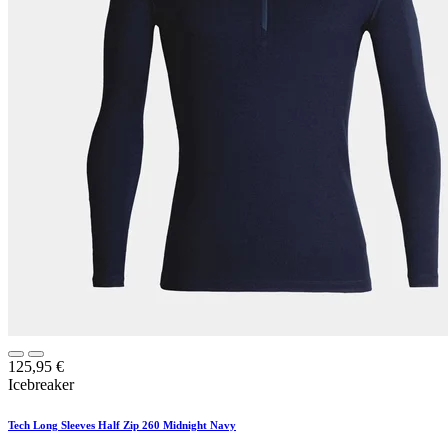
125,95
€
Icebreaker
Tech Long Sleeves Half Zip 260 Midnight Navy