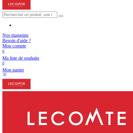
Nos magasins
Besoin d'aide ?
Mon compte
0
Ma liste de souhaits
0
Mon panier