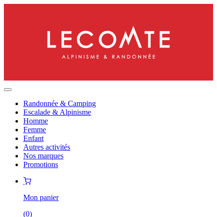
Randonnée & Camping
Escalade & Alpinisme
Homme
Femme
Enfant
Autres activités
Nos marques
Promotions
Mon panier
(
0
)