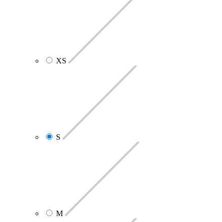
XS
S
M