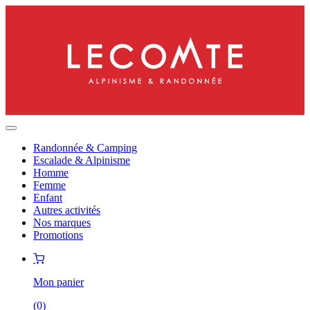
Randonnée & Camping
Escalade & Alpinisme
Homme
Femme
Enfant
Autres activités
Nos marques
Promotions
Mon panier
(
0
)