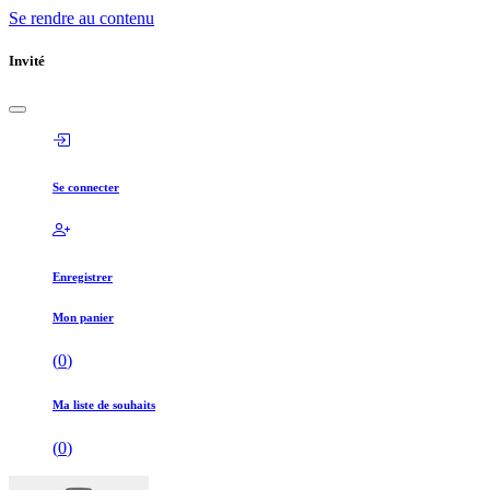
Se rendre au contenu
Invité
Se connecter
Enregistrer
Mon panier
(
0
)
Ma liste de souhaits
(
0
)