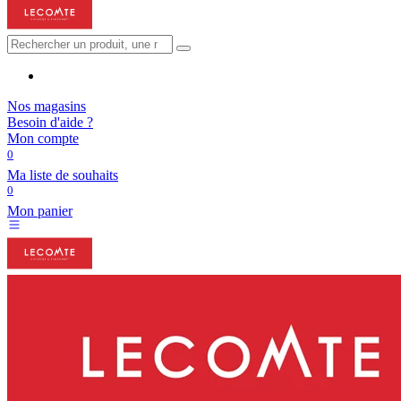
Nos magasins
Besoin d'aide ?
Mon compte
0
Ma liste de souhaits
0
Mon panier