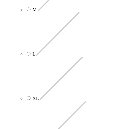
M
L
XL