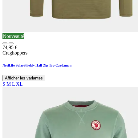
Nouveauté
74,95
€
Craghoppers
NosiLife SolarShield+ Half Zip Top Cardamon
Afficher les variantes
S
M
L
XL