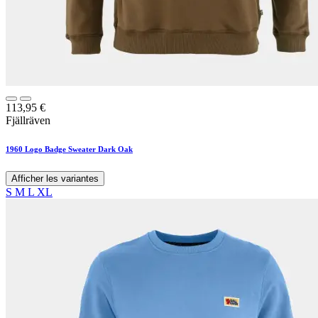
113,95
€
Fjällräven
1960 Logo Badge Sweater Dark Oak
Afficher les variantes
S
M
L
XL