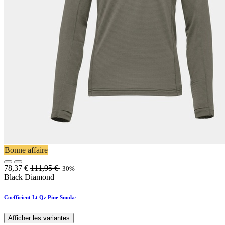
Bonne affaire
78,37
€
111,95
€
-30%
Black Diamond
Coefficient Lt Qz Pine Smoke
Afficher les variantes