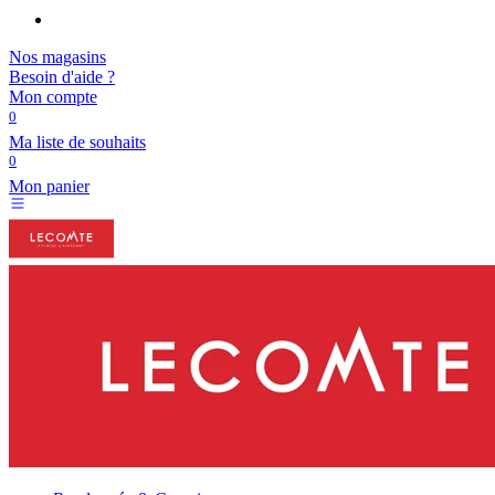
Nos magasins
Besoin d'aide ?
Mon compte
0
Ma liste de souhaits
0
Mon panier