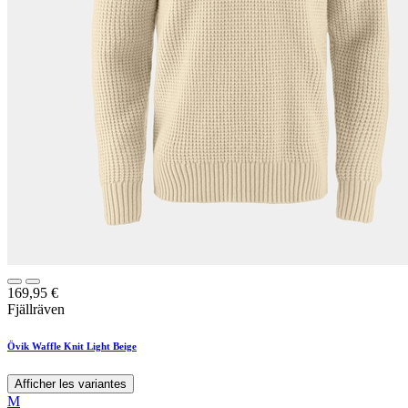
169,95
€
Fjällräven
Övik Waffle Knit Light Beige
Afficher les variantes
M