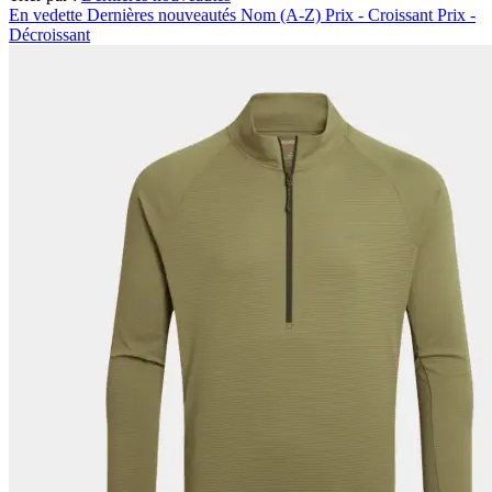
En vedette
Dernières nouveautés
Nom (A-Z)
Prix - Croissant
Prix -
Décroissant