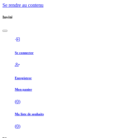
Se rendre au contenu
Invité
Se connecter
Enregistrer
Mon panier
(
0
)
Ma liste de souhaits
(
0
)