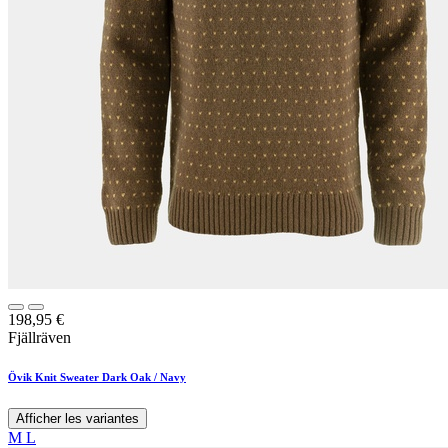
198,95
€
Fjällräven
Övik Knit Sweater Dark Oak / Navy
Afficher les variantes
M
L