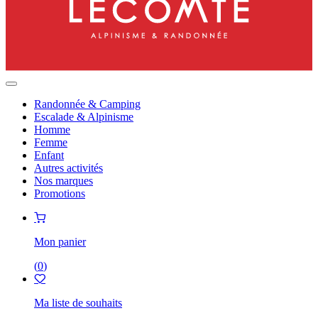
Randonnée & Camping
Escalade & Alpinisme
Homme
Femme
Enfant
Autres activités
Nos marques
Promotions
Mon panier
(
0
)
Ma liste de souhaits