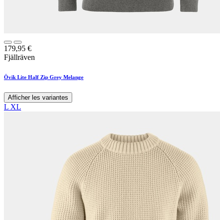
179,95
€
Fjällräven
Övik Lite Half Zip Grey Melange
Afficher les variantes
L
XL