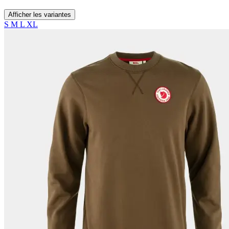
Afficher les variantes
S
M
L
XL