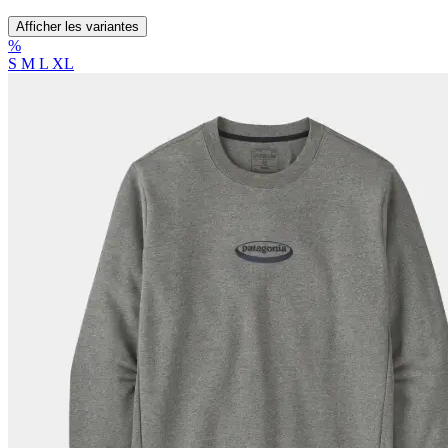
Afficher les variantes
%
S
M
L
XL