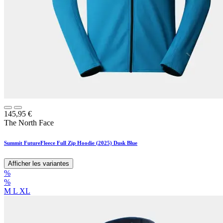
145,95
€
The North Face
Summit FutureFleece Full Zip Hoodie (2025) Dusk Blue
Afficher les variantes
%
%
M
L
XL