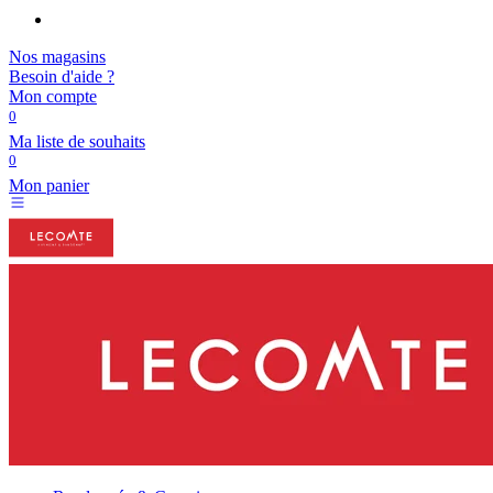
Nos magasins
Besoin d'aide ?
Mon compte
0
Ma liste de souhaits
0
Mon panier