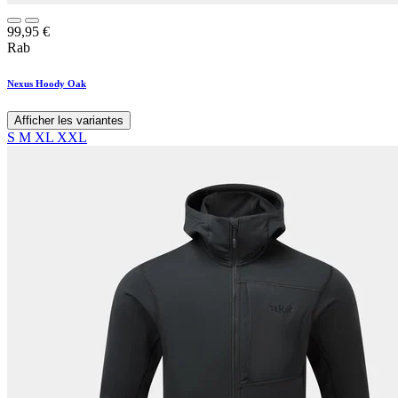
99,95
€
Rab
Nexus Hoody Oak
Afficher les variantes
S
M
XL
XXL