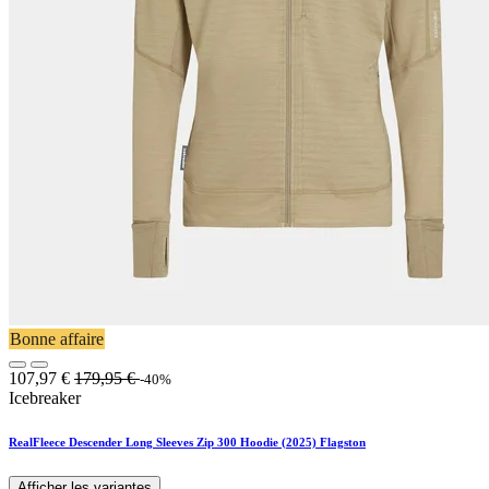
Bonne affaire
107,97
€
179,95
€
-40%
Icebreaker
RealFleece Descender Long Sleeves Zip 300 Hoodie (2025) Flagston
Afficher les variantes