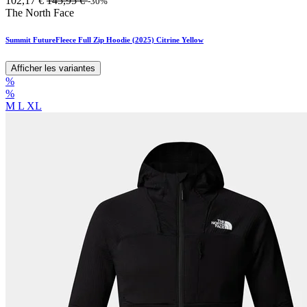
102,17
€
145,95
€
-30%
The North Face
Summit FutureFleece Full Zip Hoodie (2025) Citrine Yellow
Afficher les variantes
%
%
M
L
XL