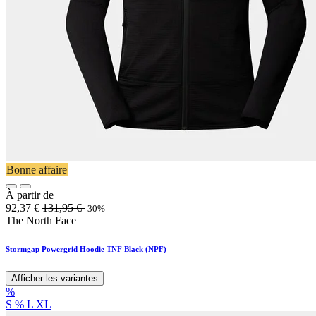
Bonne affaire
À partir de
92,37
€
131,95
€
-30%
The North Face
Stormgap Powergrid Hoodie TNF Black (NPF)
Afficher les variantes
%
S
%
L
XL