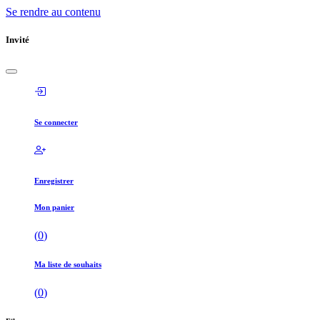
Se rendre au contenu
Invité
Se connecter
Enregistrer
Mon panier
(
0
)
Ma liste de souhaits
(
0
)