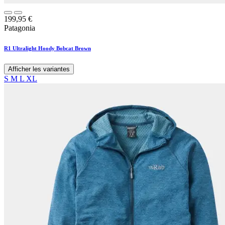
199,95
€
Patagonia
R1 Ultralight Hoody Bobcat Brown
Afficher les variantes
S
M
L
XL