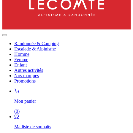
Randonnée & Camping
Escalade & Alpinisme
Homme
Femme
Enfant
Autres activités
Nos marques
Promotions
Mon panier
(
0
)
Ma liste de souhaits