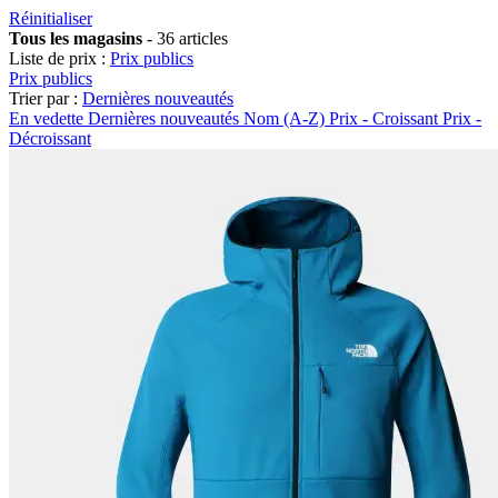
Réinitialiser
Tous les magasins
-
36 articles
Liste de prix :
Prix publics
Prix publics
Trier par :
Dernières nouveautés
En vedette
Dernières nouveautés
Nom (A-Z)
Prix - Croissant
Prix -
Décroissant