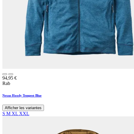
94,95
€
Rab
Nexus Hoody Tempest Blue
Afficher les variantes
S
M
XL
XXL