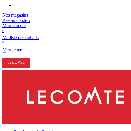
Nos magasins
Besoin d'aide ?
Mon compte
0
Ma liste de souhaits
0
Mon panier