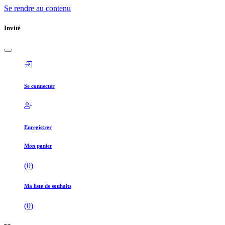
Se rendre au contenu
Invité
Se connecter
Enregistrer
Mon panier
(
0
)
Ma liste de souhaits
(
0
)