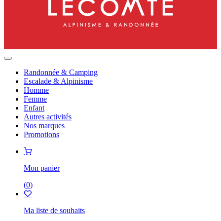
Randonnée & Camping
Escalade & Alpinisme
Homme
Femme
Enfant
Autres activités
Nos marques
Promotions
Mon panier
(
0
)
Ma liste de souhaits