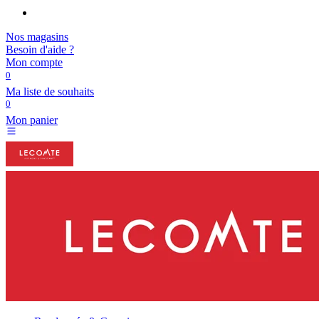
Nos magasins
Besoin d'aide ?
Mon compte
0
Ma liste de souhaits
0
Mon panier