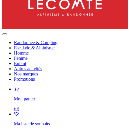
Randonnée & Camping
Escalade & Alpinisme
Homme
Femme
Enfant
Autres activités
Nos marques
Promotions
Mon panier
(
0
)
Ma liste de souhaits