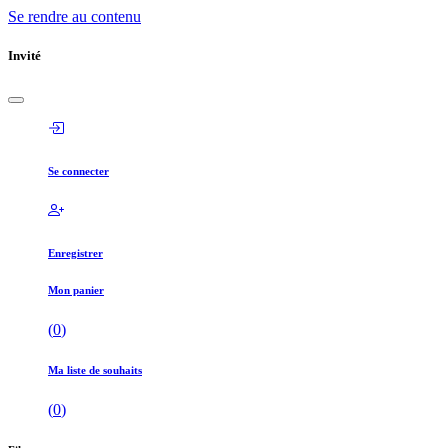
Se rendre au contenu
Invité
Se connecter
Enregistrer
Mon panier
(
0
)
Ma liste de souhaits
(
0
)