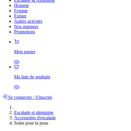
Escalade & Alpinisme
Homme
Femme
Enfant
Autres activités
Nos marques
Promotions
Mon panier
(
0
)
Ma liste de souhaits
(
0
)
Se connecter
/
S'inscrire
Escalade et alpinisme
Accessoires d'escalade
Soins pour la peau