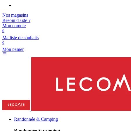
Nos magasins
Besoin d'aide ?
Mon compte
0
Ma liste de souhaits
0
Mon panier
Randonnée & Camping
Randonnée & camping