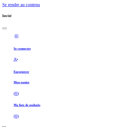
Se rendre au contenu
Invité
Se connecter
Enregistrer
Mon panier
(
0
)
Ma liste de souhaits
(
0
)