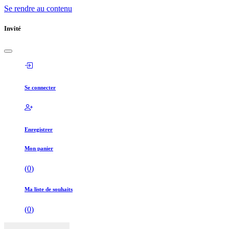
Se rendre au contenu
Invité
Se connecter
Enregistrer
Mon panier
(
0
)
Ma liste de souhaits
(
0
)