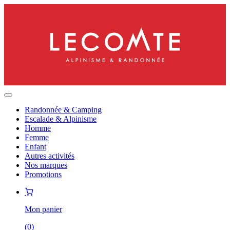
Randonnée & Camping
Escalade & Alpinisme
Homme
Femme
Enfant
Autres activités
Nos marques
Promotions
Mon panier
(
0
)