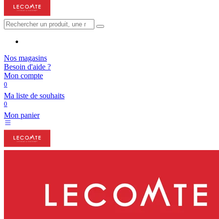
Nos magasins
Besoin d'aide ?
Mon compte
0
Ma liste de souhaits
0
Mon panier