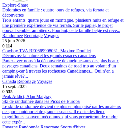
Explore-Share
Dolomites en famille : quatre jours de refuges, via ferrata et
découvertes
Trois enfants, quatre jours en montagne, plusieurs nuits en refuge et
une première expérience de via ferrata. Sur le papier, le projet
pouvait sembler ambitieux. Pourtant, cette famille belge est reve...
Randonnée
Reportage
Voyages
25 juin 2026
0
114
Cowboy TVA BE0669908031, Maxime Douillet
Découvrez la nature et les grands espaces canadiens
Partez avec nous à la découverte de quelques-uns des plus beaux
paysages canadiens. Deux semaines de road trip au volant d’un
camping-car à travers les rocheuses Canadiennes... Qui n’en a
jamais rêvé?...
Canada
Reportage
Voyages
15 sept. 2025
0
535
Peak Addict, Alan Maigray
Ski de randonnée dans les Picos de Europa
Le ski de randonnée devient de plus en plus prisé par les amateurs
de sports outdoor et de grands espaces. Il existe des lieux
magnifiques, souvent méconnus, qui vous permettront de rendre
cette expér...
Espagne
Randonnée
Reportage
Sports d'hiver