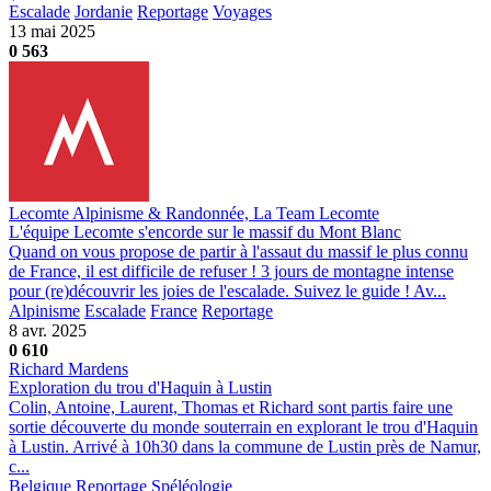
Escalade
Jordanie
Reportage
Voyages
13 mai 2025
0
563
Lecomte Alpinisme & Randonnée, La Team Lecomte
L'équipe Lecomte s'encorde sur le massif du Mont Blanc
Quand on vous propose de partir à l'assaut du massif le plus connu
de France, il est difficile de refuser ! 3 jours de montagne intense
pour (re)découvrir les joies de l'escalade. Suivez le guide ! Av...
Alpinisme
Escalade
France
Reportage
8 avr. 2025
0
610
Richard Mardens
Exploration du trou d'Haquin à Lustin
Colin, Antoine, Laurent, Thomas et Richard sont partis faire une
sortie découverte du monde souterrain en explorant le trou d'Haquin
à Lustin. Arrivé à 10h30 dans la commune de Lustin près de Namur,
c...
Belgique
Reportage
Spéléologie