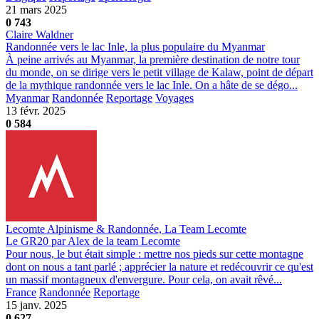
21 mars 2025
0
743
Claire Waldner
Randonnée vers le lac Inle, la plus populaire du Myanmar
À peine arrivés au Myanmar, la première destination de notre tour
du monde, on se dirige vers le petit village de Kalaw, point de départ
de la mythique randonnée vers le lac Inle. On a hâte de se dégo...
Myanmar
Randonnée
Reportage
Voyages
13 févr. 2025
0
584
Lecomte Alpinisme & Randonnée, La Team Lecomte
Le GR20 par Alex de la team Lecomte
Pour nous, le but était simple : mettre nos pieds sur cette montagne
dont on nous a tant parlé ; apprécier la nature et redécouvrir ce qu'est
un massif montagneux d'envergure. Pour cela, on avait rêvé...
France
Randonnée
Reportage
15 janv. 2025
0
627