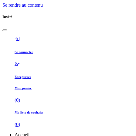
Se rendre au contenu
Invité
Se connecter
Enregistrer
Mon panier
(
0
)
Ma liste de souhaits
(
0
)
Accueil