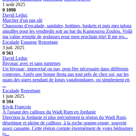
1 août 2025
0
1098
David Leduc
Marcher d'un pas sûr
Chaussons d’escalade, sandales, bottines, baskets et puis mes talons
aiguilles pour les vendredis soir au bar du Kangourou Zoulou. Voilà
ma valise remplie de godasses pour mon prochain trip! Il me res...
Escalade
Espagne
Reportage
3 juil. 2025
0
561
David Leduc
Bivouac avec et sans surprises
Un bivouac, improvisé ou pas, peut être nécessaire dans différents
contextes. Après une bonne fiesta pas tout près de chez soi, sur les
quais des gares pendant de longs vagabondages, ou simplement en
...
Escalade
Reportage
1 juin 2025
0
594
Kivik François
À l'assaut des cailloux du Wadi Rum en Jordanie
Direction la Jordanie et plus précisément la région du Wadi Rum,
désertique et pleine de cailloux, à la roche orange-rouge, souvent
assez cassante. Cette région compte énormément de voies bédouines
(s...