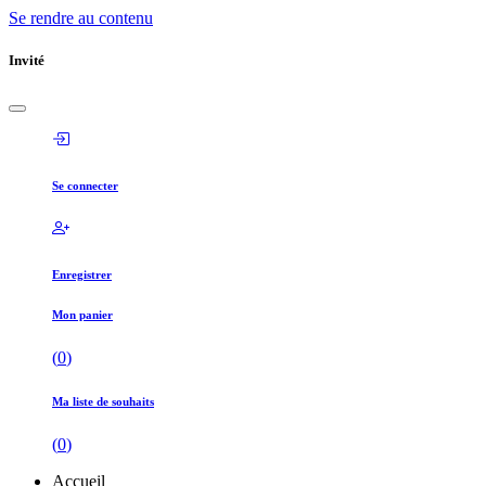
Se rendre au contenu
Invité
Se connecter
Enregistrer
Mon panier
(
0
)
Ma liste de souhaits
(
0
)
Accueil