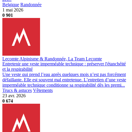
Belgique
Randonnée
1 mai 2026
0
901
Lecomte Alpinisme & Randonnée, La Team Lecomte
Entretenir une veste imperméable technique : préserver l'étanchéité
et la respirabilité
Une veste qui prend l’eau après quelques mois n’est pas forcément
défaillante. Elle est souvent mal entretenue. L’entretien d’une veste
imperméable technique conditionne sa respirabilité dès les premi...
Trucs & astuces
Vêtements
23 avr. 2026
0
674