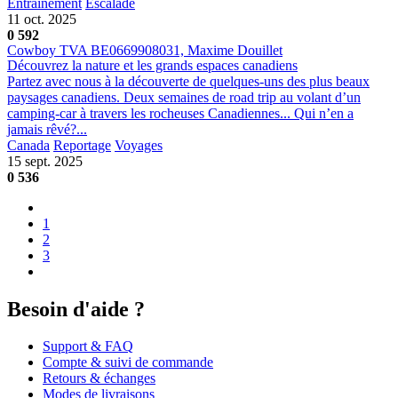
Entraînement
Escalade
11 oct. 2025
0
592
Cowboy TVA BE0669908031, Maxime Douillet
Découvrez la nature et les grands espaces canadiens
Partez avec nous à la découverte de quelques-uns des plus beaux
paysages canadiens. Deux semaines de road trip au volant d’un
camping-car à travers les rocheuses Canadiennes... Qui n’en a
jamais rêvé?...
Canada
Reportage
Voyages
15 sept. 2025
0
536
1
2
3
Besoin d'aide ?
Support & FAQ
Compte & suivi de commande
Retours & échanges
Modes de livraisons