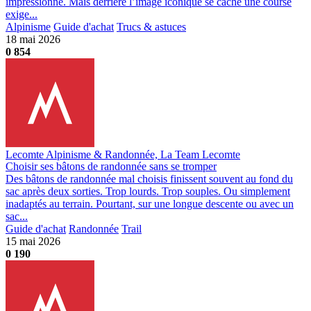
impressionne. Mais derrière l’image iconique se cache une course
exige...
Alpinisme
Guide d'achat
Trucs & astuces
18 mai 2026
0
854
Lecomte Alpinisme & Randonnée, La Team Lecomte
Choisir ses bâtons de randonnée sans se tromper
Des bâtons de randonnée mal choisis finissent souvent au fond du
sac après deux sorties. Trop lourds. Trop souples. Ou simplement
inadaptés au terrain. Pourtant, sur une longue descente ou avec un
sac...
Guide d'achat
Randonnée
Trail
15 mai 2026
0
190