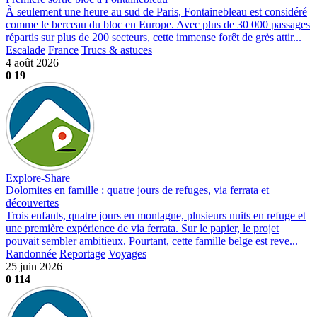
À seulement une heure au sud de Paris, Fontainebleau est considéré
comme le berceau du bloc en Europe. Avec plus de 30 000 passages
répartis sur plus de 200 secteurs, cette immense forêt de grès attir...
Escalade
France
Trucs & astuces
4 août 2026
0
19
Explore-Share
Dolomites en famille : quatre jours de refuges, via ferrata et
découvertes
Trois enfants, quatre jours en montagne, plusieurs nuits en refuge et
une première expérience de via ferrata. Sur le papier, le projet
pouvait sembler ambitieux. Pourtant, cette famille belge est reve...
Randonnée
Reportage
Voyages
25 juin 2026
0
114