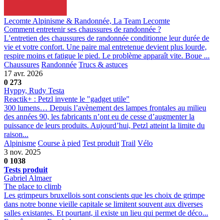
Lecomte Alpinisme & Randonnée, La Team Lecomte
Comment entretenir ses chaussures de randonnée ?
L’entretien des chaussures de randonnée conditionne leur durée de
vie et votre confort. Une paire mal entretenue devient plus lourde,
respire moins et fatigue le pied. Le problème apparaît vite. Boue ...
Chaussures
Randonnée
Trucs & astuces
17 avr. 2026
0
273
Hyppy, Rudy Testa
Reactik+ : Petzl invente le "gadget utile"
300 lumens… Depuis l’avènement des lampes frontales au milieu
des années 90, les fabricants n’ont eu de cesse d’augmenter la
puissance de leurs produits. Aujourd’hui, Petzl atteint la limite du
raison...
Alpinisme
Course à pied
Test produit
Trail
Vélo
3 nov. 2025
0
1038
Tests produit
Gabriel Almaer
The place to climb
Les grimpeurs bruxellois sont conscients que les choix de grimpe
dans notre bonne vieille capitale se limitent souvent aux diverses
salles existantes. Et pourtant, il existe un lieu qui permet de déco...