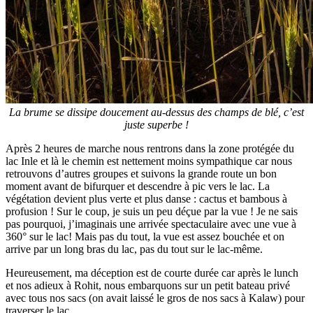
La brume se dissipe doucement au-dessus des champs de blé, c’est
juste superbe !
Après 2 heures de marche nous rentrons dans la zone protégée du
lac Inle et là le chemin est nettement moins sympathique car nous
retrouvons d’autres groupes et suivons la grande route un bon
moment avant de bifurquer et descendre à pic vers le lac. La
végétation devient plus verte et plus danse : cactus et bambous à
profusion ! Sur le coup, je suis un peu déçue par la vue ! Je ne sais
pas pourquoi, j’imaginais une arrivée spectaculaire avec une vue à
360° sur le lac! Mais pas du tout, la vue est assez bouchée et on
arrive par un long bras du lac, pas du tout sur le lac-même.
Heureusement, ma déception est de courte durée car après le lunch
et nos adieux à Rohit, nous embarquons sur un petit bateau privé
avec tous nos sacs (on avait laissé le gros de nos sacs à Kalaw) pour
traverser le lac.