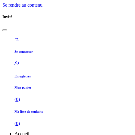
Se rendre au contenu
Invité
Se connecter
Enregistrer
Mon panier
(
0
)
Ma liste de souhaits
(
0
)
Accueil