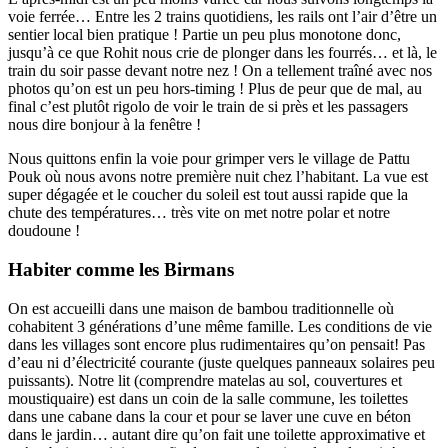
voie ferrée… Entre les 2 trains quotidiens, les rails ont l’air d’être un
sentier local bien pratique ! Partie un peu plus monotone donc,
jusqu’à ce que Rohit nous crie de plonger dans les fourrés… et là, le
train du soir passe devant notre nez ! On a tellement traîné avec nos
photos qu’on est un peu hors-timing ! Plus de peur que de mal, au
final c’est plutôt rigolo de voir le train de si près et les passagers
nous dire bonjour à la fenêtre !
Nous quittons enfin la voie pour grimper vers le village de Pattu
Pouk où nous avons notre première nuit chez l’habitant. La vue est
super dégagée et le coucher du soleil est tout aussi rapide que la
chute des températures… très vite on met notre polar et notre
doudoune !
Habiter comme les Birmans
On est accueilli dans une maison de bambou traditionnelle où
cohabitent 3 générations d’une même famille. Les conditions de vie
dans les villages sont encore plus rudimentaires qu’on pensait! Pas
d’eau ni d’électricité courante (juste quelques panneaux solaires peu
puissants). Notre lit (comprendre matelas au sol, couvertures et
moustiquaire) est dans un coin de la salle commune, les toilettes
dans une cabane dans la cour et pour se laver une cuve en béton
dans le jardin… autant dire qu’on fait une toilette approximative et