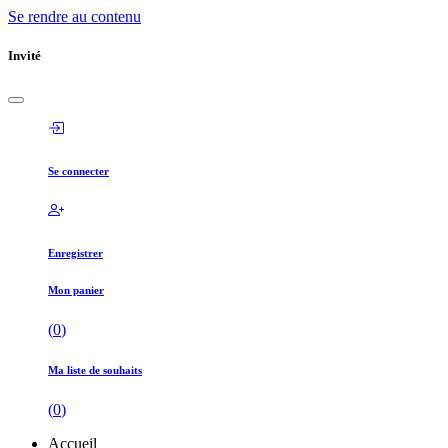
Se rendre au contenu
Invité
Se connecter
Enregistrer
Mon panier
(
0
)
Ma liste de souhaits
(
0
)
Accueil