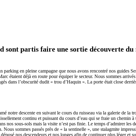
 sont partis faire une sortie découverte du
n parking en pleine campagne que nous avons rencontré nos guides Ser
arc étaient déjà en route pour équiper le secteur. Nous sommes arrivés à
gés dans l’obscurité dudit « trou d’Haquin ». La porte était close derrièr
é notre descente en suivant le cours du ruisseau via la galerie de la tro
uissellement continu et puissant du cours d’eau qui se fraie un chemin à
ns nos sous-sols mais la visite n’est pas finie. Le temps d’admirer les
 Nous sommes passés près de « la sentinelle », une stalagmite impressi
 déposé nos descendeurs et nos longes afin de continuer plus léger et su