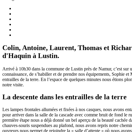
Colin, Antoine, Laurent, Thomas et Richard
d'Haquin à Lustin.
Arrivé à 10h30 dans la commune de Lustin près de Namur, c’est sur u
connaissance, de s’habiller et de prendre nos équipements, Sophie et M
entrailles de la terre. En l’espace de quelques minutes nous étions plon
notre visite.
La descente dans les entrailles de la terre
Les lampes frontales allumées et fixées à nos casques, nous avons entam
pour arriver dans la salle de la cascade avec comme bruit de fond le r
première étape nous a déjà donné un bel aperçu de la beauté cachée da
chauves-souris suspendues au plafond, nous avons repris notre chemin.
ouvreurs nous permet de rejoindre la « salle d’attente » où nous avons