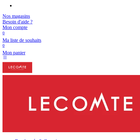
Nos magasins
Besoin d'aide ?
Mon compte
0
Ma liste de souhaits
0
Mon panier