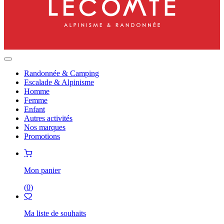
Randonnée & Camping
Escalade & Alpinisme
Homme
Femme
Enfant
Autres activités
Nos marques
Promotions
Mon panier
(
0
)
Ma liste de souhaits