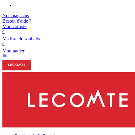
Nos magasins
Besoin d'aide ?
Mon compte
0
Ma liste de souhaits
0
Mon panier