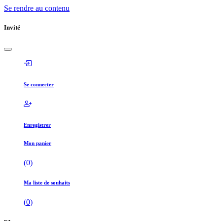
Se rendre au contenu
Invité
Se connecter
Enregistrer
Mon panier
(
0
)
Ma liste de souhaits
(
0
)