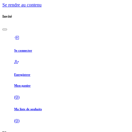
Se rendre au contenu
Invité
Se connecter
Enregistrer
Mon panier
(
0
)
Ma liste de souhaits
(
0
)