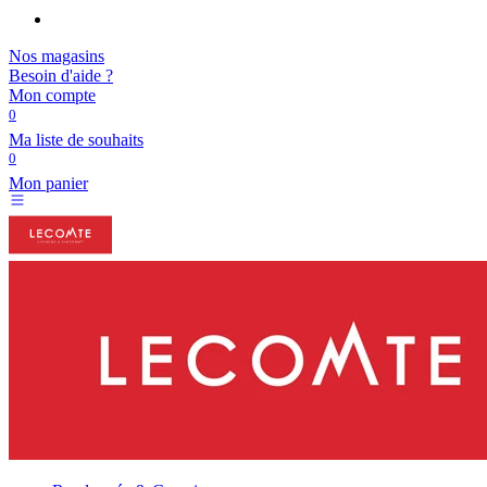
Nos magasins
Besoin d'aide ?
Mon compte
0
Ma liste de souhaits
0
Mon panier