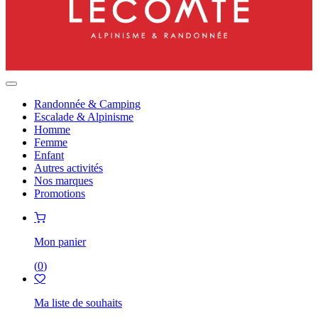
Randonnée & Camping
Escalade & Alpinisme
Homme
Femme
Enfant
Autres activités
Nos marques
Promotions
Mon panier
(
0
)
Ma liste de souhaits