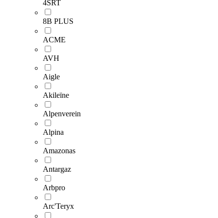
4SRT
8B PLUS
ACME
AVH
Aigle
Akileïne
Alpenverein
Alpina
Amazonas
Antargaz
Arbpro
Arc'Teryx