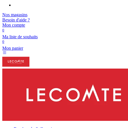
Nos magasins
Besoin d'aide ?
Mon compte
0
Ma liste de souhaits
0
Mon panier