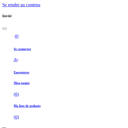
Se rendre au contenu
Invité
Se connecter
Enregistrer
Mon panier
(
0
)
Ma liste de souhaits
(
0
)