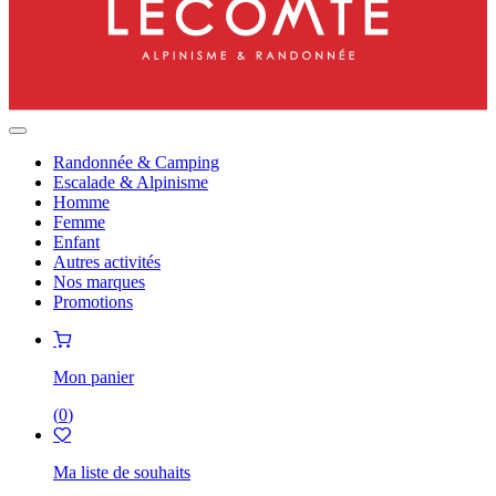
Randonnée & Camping
Escalade & Alpinisme
Homme
Femme
Enfant
Autres activités
Nos marques
Promotions
Mon panier
(
0
)
Ma liste de souhaits