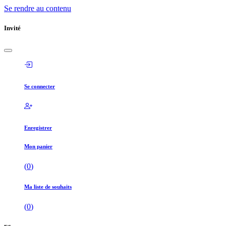
Se rendre au contenu
Invité
Se connecter
Enregistrer
Mon panier
(
0
)
Ma liste de souhaits
(
0
)