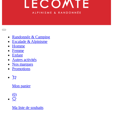
Randonnée & Camping
Escalade & Alpinisme
Homme
Femme
Enfant
Autres activités
Nos marques
Promotions
Mon panier
(
0
)
Ma liste de souhaits