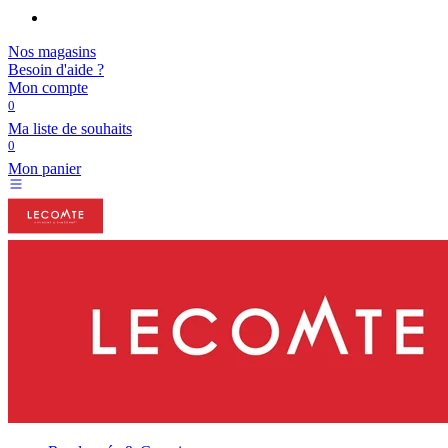
Nos magasins
Besoin d'aide ?
Mon compte
0
Ma liste de souhaits
0
Mon panier