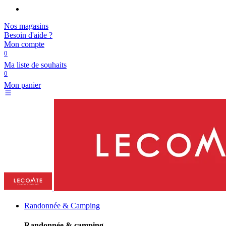
Nos magasins
Besoin d'aide ?
Mon compte
0
Ma liste de souhaits
0
Mon panier
Randonnée & Camping
Randonnée & camping