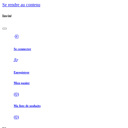
Se rendre au contenu
Invité
Se connecter
Enregistrer
Mon panier
(
0
)
Ma liste de souhaits
(
0
)