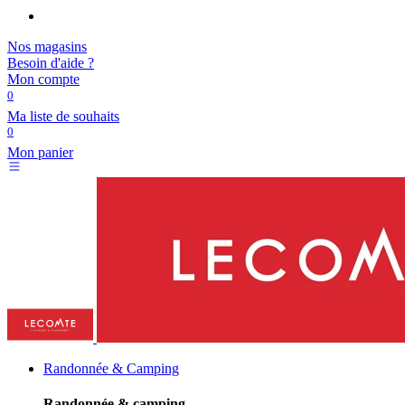
Nos magasins
Besoin d'aide ?
Mon compte
0
Ma liste de souhaits
0
Mon panier
Randonnée & Camping
Randonnée & camping