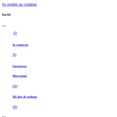
Se rendre au contenu
Invité
Se connecter
Enregistrer
Mon panier
(
0
)
Ma liste de souhaits
(
0
)