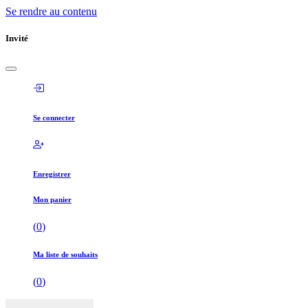
Se rendre au contenu
Invité
Se connecter
Enregistrer
Mon panier
(
0
)
Ma liste de souhaits
(
0
)