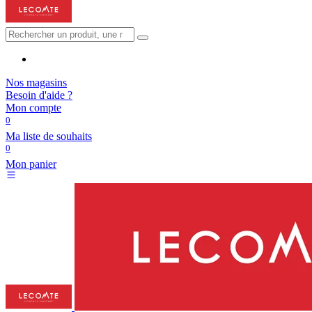
Nos magasins
Besoin d'aide ?
Mon compte
0
Ma liste de souhaits
0
Mon panier