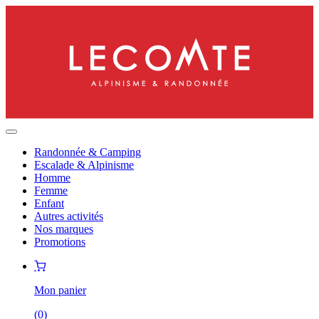
Randonnée & Camping
Escalade & Alpinisme
Homme
Femme
Enfant
Autres activités
Nos marques
Promotions
Mon panier
(
0
)