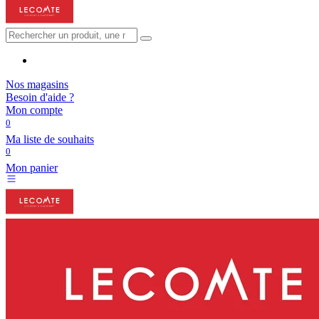
Nos magasins
Besoin d'aide ?
Mon compte
0
Ma liste de souhaits
0
Mon panier