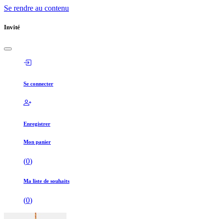
Se rendre au contenu
Invité
Se connecter
Enregistrer
Mon panier
(
0
)
Ma liste de souhaits
(
0
)