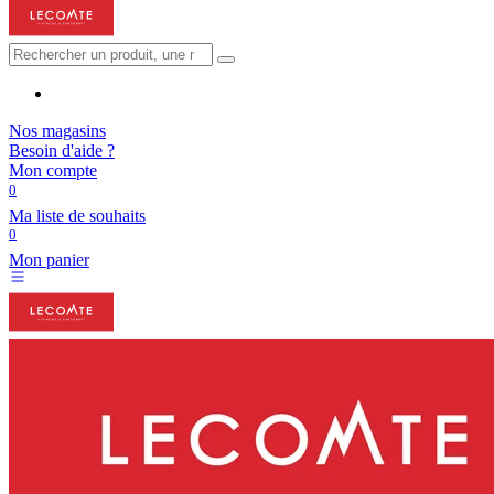
Nos magasins
Besoin d'aide ?
Mon compte
0
Ma liste de souhaits
0
Mon panier