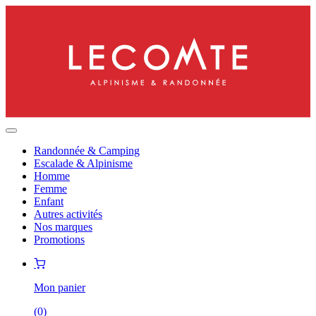
Randonnée & Camping
Escalade & Alpinisme
Homme
Femme
Enfant
Autres activités
Nos marques
Promotions
Mon panier
(
0
)