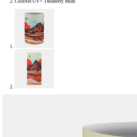
CoolNet UV+ Theaberry Multi