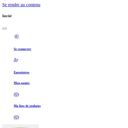
Se rendre au contenu
Invité
Se connecter
Enregistrer
Mon panier
(
0
)
Ma liste de souhaits
(
0
)