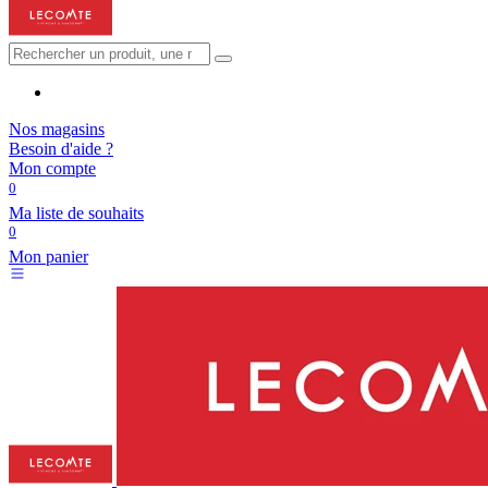
Nos magasins
Besoin d'aide ?
Mon compte
0
Ma liste de souhaits
0
Mon panier