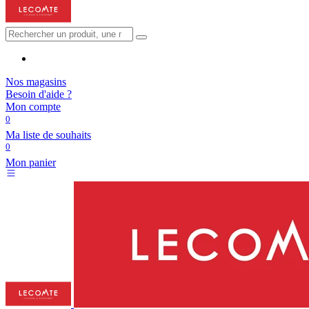
Nos magasins
Besoin d'aide ?
Mon compte
0
Ma liste de souhaits
0
Mon panier