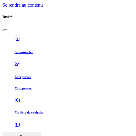
Se rendre au contenu
Invité
Se connecter
Enregistrer
Mon panier
(
0
)
Ma liste de souhaits
(
0
)