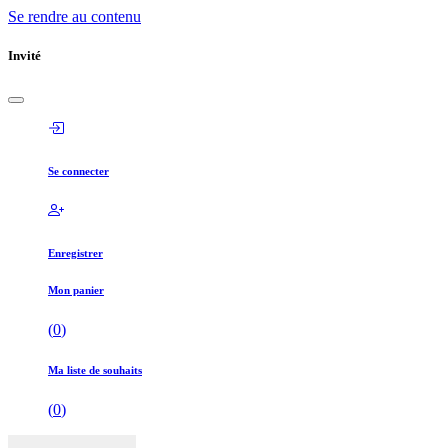
Se rendre au contenu
Invité
Se connecter
Enregistrer
Mon panier
(
0
)
Ma liste de souhaits
(
0
)