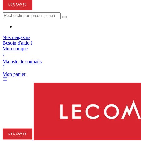
Nos magasins
Besoin d'aide ?
Mon compte
0
Ma liste de souhaits
0
Mon panier