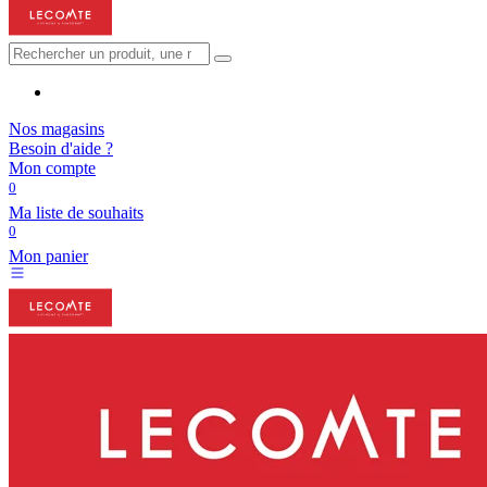
Nos magasins
Besoin d'aide ?
Mon compte
0
Ma liste de souhaits
0
Mon panier