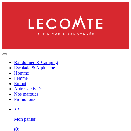
Randonnée & Camping
Escalade & Alpinisme
Homme
Femme
Enfant
Autres activités
Nos marques
Promotions
Mon panier
(
0
)