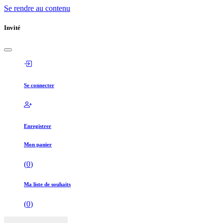
Se rendre au contenu
Invité
Se connecter
Enregistrer
Mon panier
(
0
)
Ma liste de souhaits
(
0
)