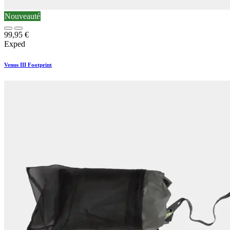
Nouveauté
99,95
€
Exped
Venus III Footprint