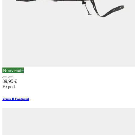
Nouveauté
89,95
€
Exped
Venus II Footprint