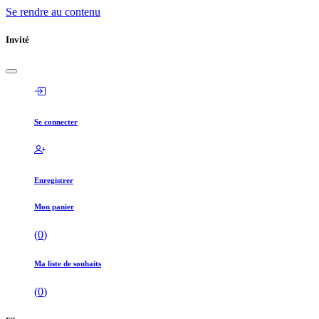
Se rendre au contenu
Invité
Se connecter
Enregistrer
Mon panier
(
0
)
Ma liste de souhaits
(
0
)