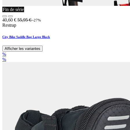
Fin de série
40,60
€
55,95
€
-27%
Restrap
City Bike Saddle Bag Large Black
Afficher les variantes
%
%