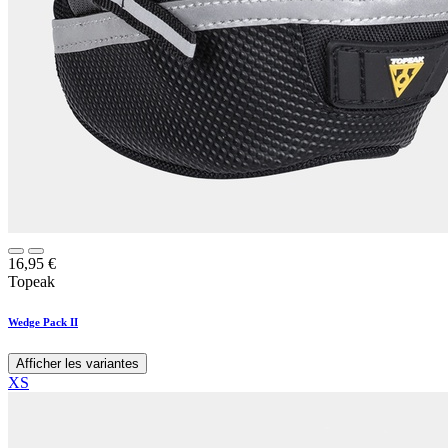
16,95
€
Topeak
Wedge Pack II
Afficher les variantes
XS