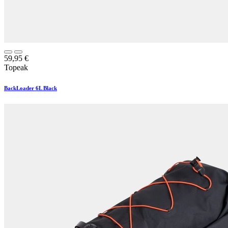
59,95
€
Topeak
BackLoader 6L Black