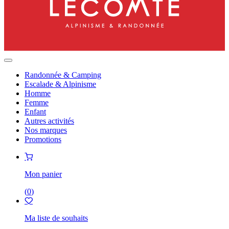
Randonnée & Camping
Escalade & Alpinisme
Homme
Femme
Enfant
Autres activités
Nos marques
Promotions
Mon panier
(
0
)
Ma liste de souhaits