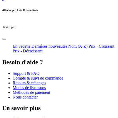
Affichage
11
de 11 Résultats
Trier par
En vedette
Dernières nouveautés
Nom (A-Z)
Prix - Croissant
Prix - Décroissant
Besoin d'aide ?
Support & FAQ
Compte & suivi de commande
Retours & échanges
Modes de livraisons
Méthodes de paiement
Nous contacter
En savoir plus