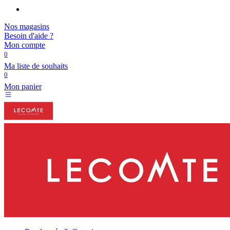
Nos magasins
Besoin d'aide ?
Mon compte
0
Ma liste de souhaits
0
Mon panier