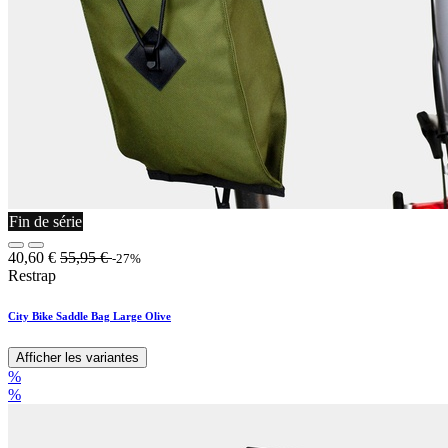
Fin de série
40,60
€
55,95
€
-27%
Restrap
City Bike Saddle Bag Large Olive
Afficher les variantes
%
%