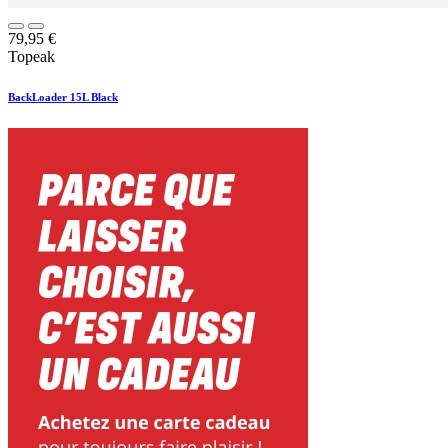
79,95
€
Topeak
BackLoader 15L Black