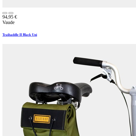
94,95
€
Vaude
Trailsaddle II Black Uni