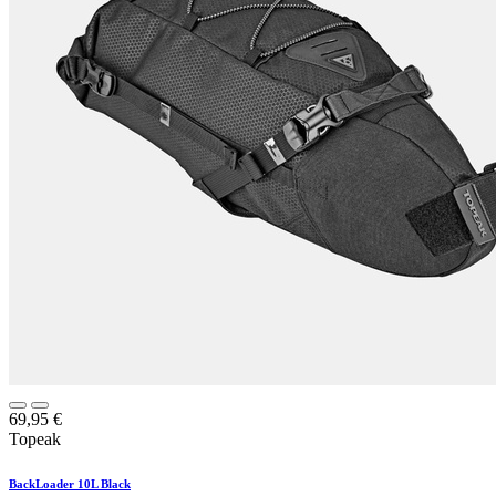
69,95
€
Topeak
BackLoader 10L Black