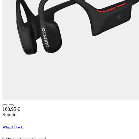
168,95
€
Suunto
Wing 2 Black