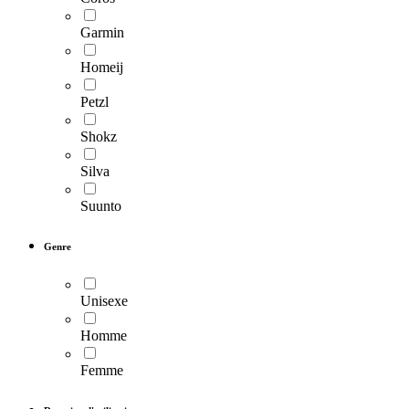
Garmin
Homeij
Petzl
Shokz
Silva
Suunto
Genre
Unisexe
Homme
Femme