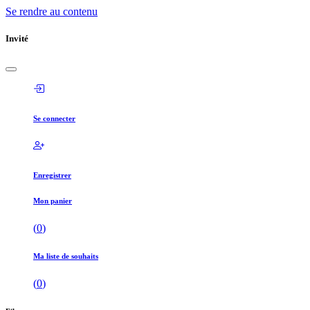
Se rendre au contenu
Invité
Se connecter
Enregistrer
Mon panier
(
0
)
Ma liste de souhaits
(
0
)