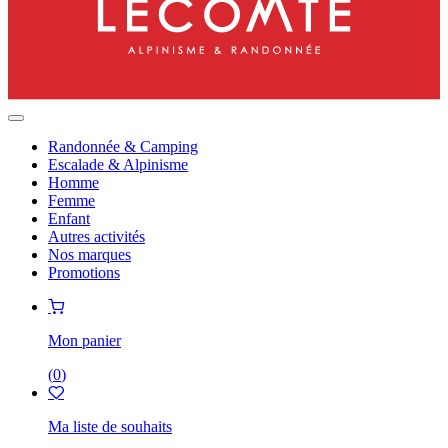
Randonnée & Camping
Escalade & Alpinisme
Homme
Femme
Enfant
Autres activités
Nos marques
Promotions
Mon panier
(
0
)
Ma liste de souhaits