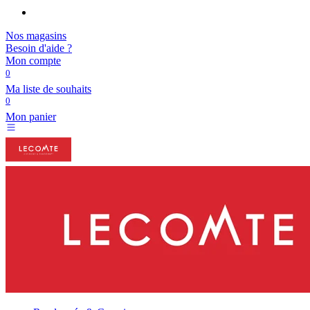
Nos magasins
Besoin d'aide ?
Mon compte
0
Ma liste de souhaits
0
Mon panier