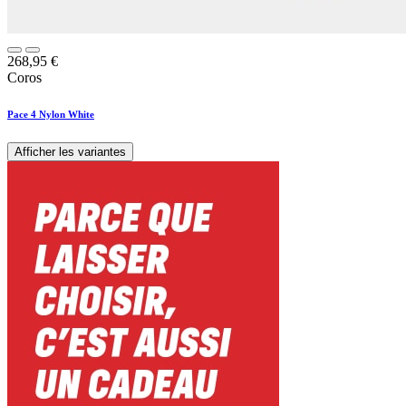
268,95
€
Coros
Pace 4 Nylon White
Afficher les variantes