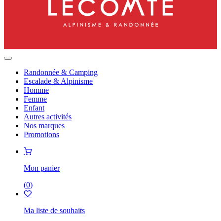
Randonnée & Camping
Escalade & Alpinisme
Homme
Femme
Enfant
Autres activités
Nos marques
Promotions
Mon panier
(
0
)
Ma liste de souhaits