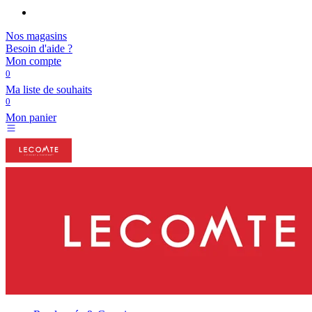
Nos magasins
Besoin d'aide ?
Mon compte
0
Ma liste de souhaits
0
Mon panier