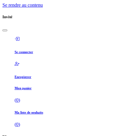
Se rendre au contenu
Invité
Se connecter
Enregistrer
Mon panier
(
0
)
Ma liste de souhaits
(
0
)