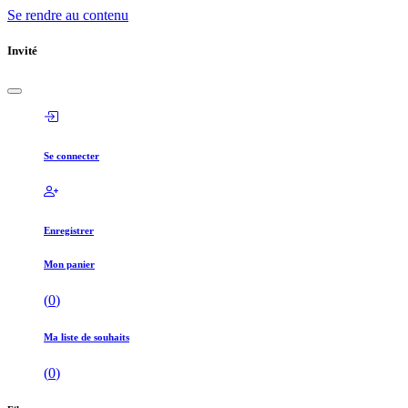
Se rendre au contenu
Invité
Se connecter
Enregistrer
Mon panier
(
0
)
Ma liste de souhaits
(
0
)