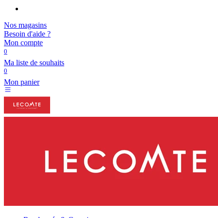
Nos magasins
Besoin d'aide ?
Mon compte
0
Ma liste de souhaits
0
Mon panier