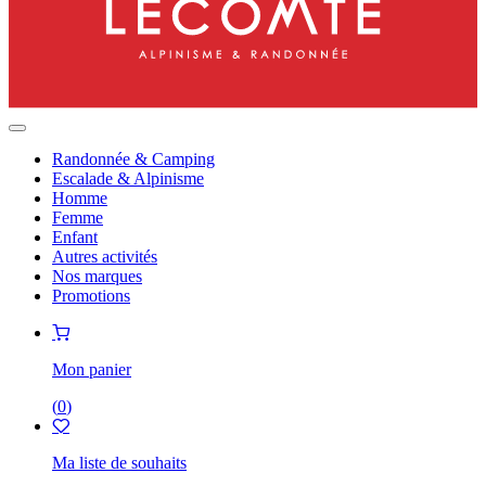
Randonnée & Camping
Escalade & Alpinisme
Homme
Femme
Enfant
Autres activités
Nos marques
Promotions
Mon panier
(
0
)
Ma liste de souhaits