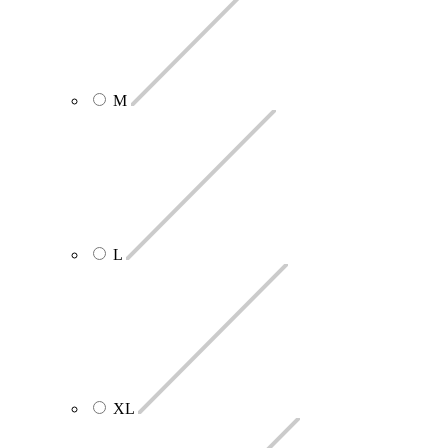
M
L
XL