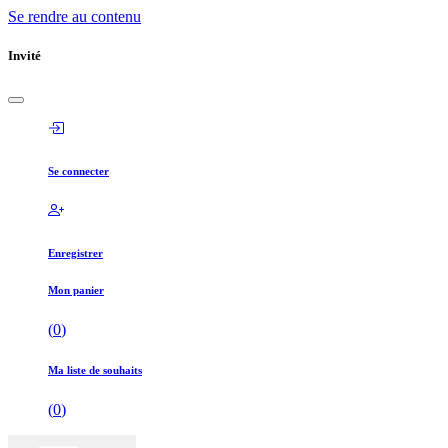
Se rendre au contenu
Invité
Se connecter
Enregistrer
Mon panier
(
0
)
Ma liste de souhaits
(
0
)