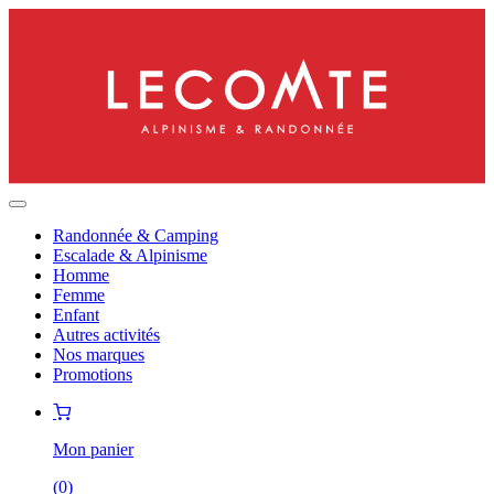
Randonnée & Camping
Escalade & Alpinisme
Homme
Femme
Enfant
Autres activités
Nos marques
Promotions
Mon panier
(
0
)