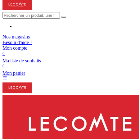
Nos magasins
Besoin d'aide ?
Mon compte
0
Ma liste de souhaits
0
Mon panier