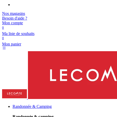
Nos magasins
Besoin d'aide ?
Mon compte
0
Ma liste de souhaits
0
Mon panier
Randonnée & Camping
Randonnée & camping