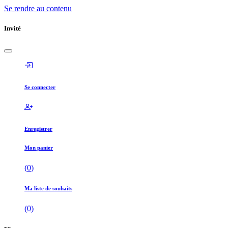
Se rendre au contenu
Invité
Se connecter
Enregistrer
Mon panier
(
0
)
Ma liste de souhaits
(
0
)