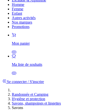
Escalade & Alpinisme
Homme
Femme
Enfant
Autres activités
Nos marques
Promotions
Mon panier
(
0
)
Ma liste de souhaits
(
0
)
Se connecter
/
S'inscrire
Randonnée et Camping
Hygiène et protection
Savons, shampoings et lingettes
Savons