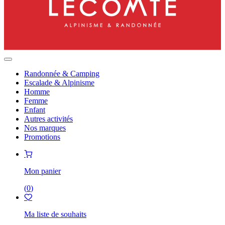
Randonnée & Camping
Escalade & Alpinisme
Homme
Femme
Enfant
Autres activités
Nos marques
Promotions
Mon panier
(
0
)
Ma liste de souhaits