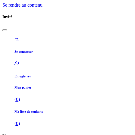
Se rendre au contenu
Invité
Se connecter
Enregistrer
Mon panier
(
0
)
Ma liste de souhaits
(
0
)