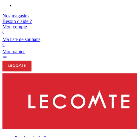
Nos magasins
Besoin d'aide ?
Mon compte
0
Ma liste de souhaits
0
Mon panier