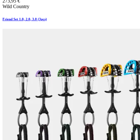
273,95
€
Wild Country
Friend Set 1.0, 2.0, 3.0 (3pcs)