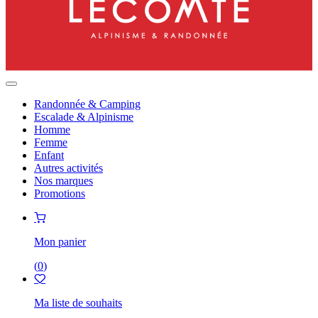
Randonnée & Camping
Escalade & Alpinisme
Homme
Femme
Enfant
Autres activités
Nos marques
Promotions
Mon panier
(
0
)
Ma liste de souhaits