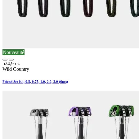
Nouveauté
524,95
€
Wild Country
Friend Set 0.4, 0.5, 0.75, 1.0, 2.0, 3.0 (6pcs)