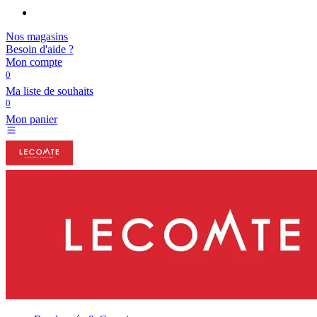
Nos magasins
Besoin d'aide ?
Mon compte
0
Ma liste de souhaits
0
Mon panier