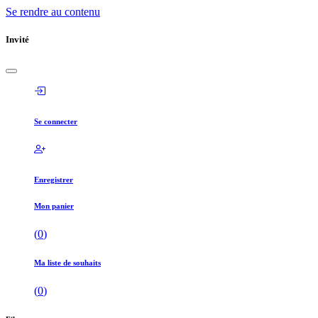
Se rendre au contenu
Invité
Se connecter
Enregistrer
Mon panier
(
0
)
Ma liste de souhaits
(
0
)