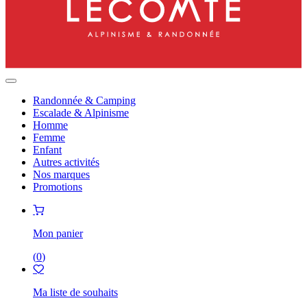
Randonnée & Camping
Escalade & Alpinisme
Homme
Femme
Enfant
Autres activités
Nos marques
Promotions
Mon panier
(
0
)
Ma liste de souhaits