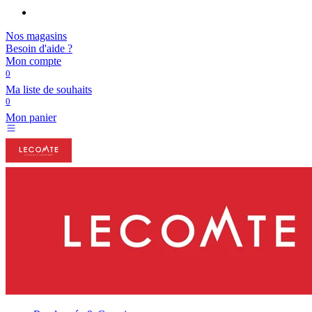
Nos magasins
Besoin d'aide ?
Mon compte
0
Ma liste de souhaits
0
Mon panier