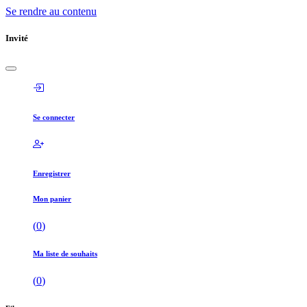
Se rendre au contenu
Invité
Se connecter
Enregistrer
Mon panier
(
0
)
Ma liste de souhaits
(
0
)