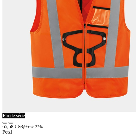
Fin de série
65,58
€
83,95
€
-22%
Petzl