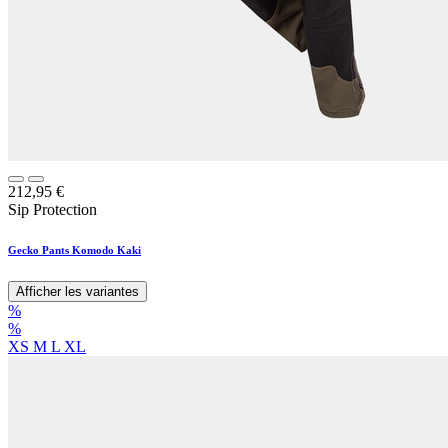
212,95
€
Sip Protection
Gecko Pants Komodo Kaki
Afficher les variantes
%
%
XS
M
L
XL