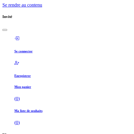
Se rendre au contenu
Invité
Se connecter
Enregistrer
Mon panier
(
0
)
Ma liste de souhaits
(
0
)