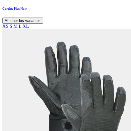
Cordex Plus Noir
Afficher les variantes
XS
S
M
L
XL