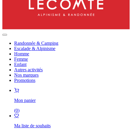
Randonnée & Camping
Escalade & Alpinisme
Homme
Femme
Enfant
Autres activités
Nos marques
Promotions
Mon panier
(
0
)
Ma liste de souhaits