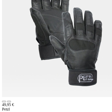
49,95
€
Petzl