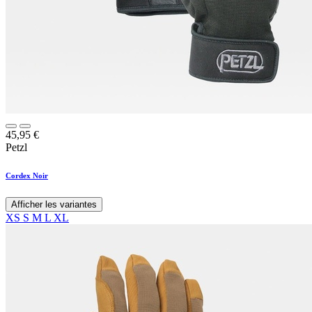
45,95
€
Petzl
Cordex Noir
Afficher les variantes
XS
S
M
L
XL