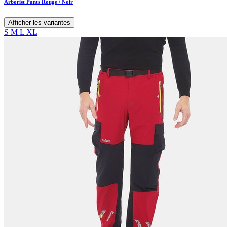
Arborist Pants Rouge / Noir
Afficher les variantes
S
M
L
XL