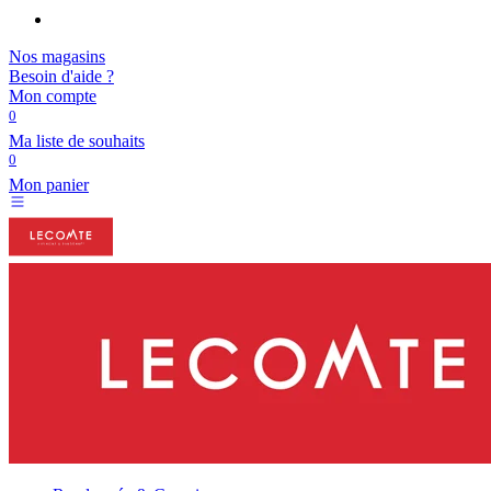
Nos magasins
Besoin d'aide ?
Mon compte
0
Ma liste de souhaits
0
Mon panier