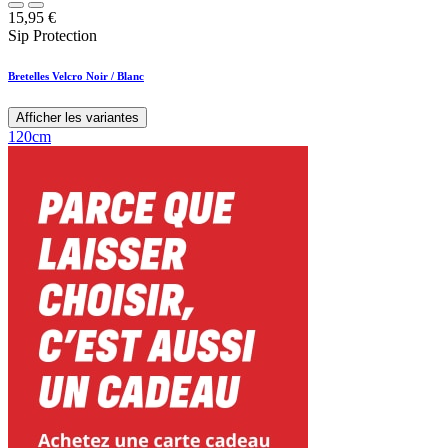
15,95
€
Sip Protection
Bretelles Velcro Noir / Blanc
Afficher les variantes
120cm