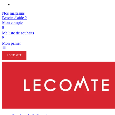
Nos magasins
Besoin d'aide ?
Mon compte
0
Ma liste de souhaits
0
Mon panier