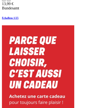
13,99
€
Bundesamt
Echallens 1/25