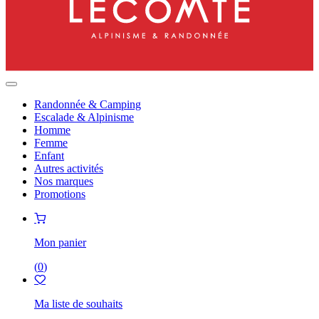
Randonnée & Camping
Escalade & Alpinisme
Homme
Femme
Enfant
Autres activités
Nos marques
Promotions
Mon panier
(
0
)
Ma liste de souhaits