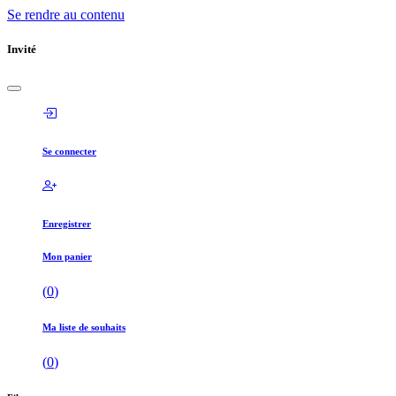
Se rendre au contenu
Invité
Se connecter
Enregistrer
Mon panier
(
0
)
Ma liste de souhaits
(
0
)