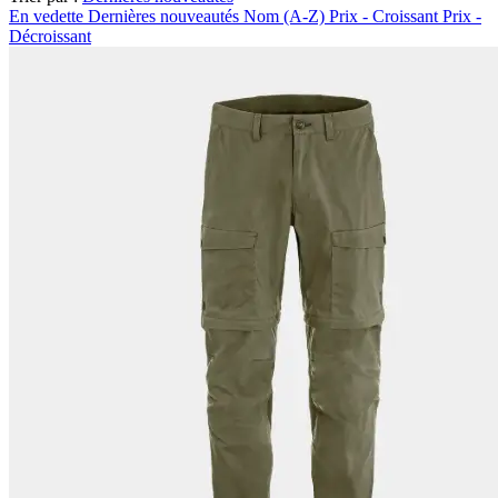
En vedette
Dernières nouveautés
Nom (A-Z)
Prix - Croissant
Prix -
Décroissant