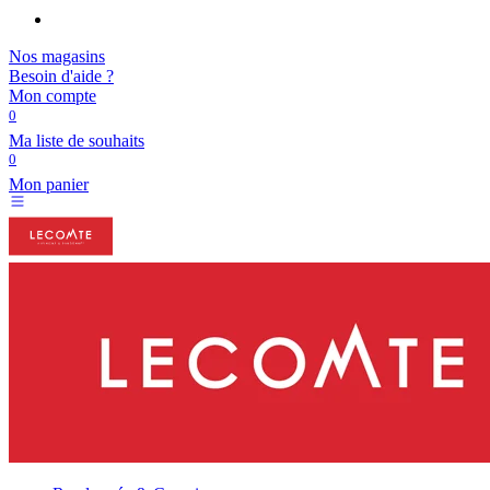
Nos magasins
Besoin d'aide ?
Mon compte
0
Ma liste de souhaits
0
Mon panier