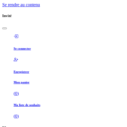
Se rendre au contenu
Invité
Se connecter
Enregistrer
Mon panier
(
0
)
Ma liste de souhaits
(
0
)