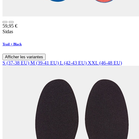
59,95
€
Sidas
Trail + Black
Afficher les variantes
S (37-38 EU)
M (39-41 EU)
L (42-43 EU)
XXL (46-48 EU)