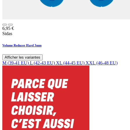
6,95
€
Sidas
Volume Reducer Hard 3mm
Afficher les variantes
M (39-41 EU)
L (42-43 EU)
XL (44-45 EU)
XXL (46-48 EU)