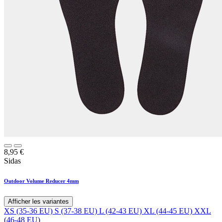
8,95
€
Sidas
Outdoor Volume Reducer 4mm
Afficher les variantes
XS (35-36 EU)
S (37-38 EU)
L (42-43 EU)
XL (44-45 EU)
XXL
(46-48 EU)