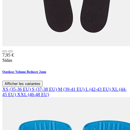
7,95
€
Sidas
Outdoor Volume Reducer 2mm
Afficher les variantes
XS (35-36 EU)
S (37-38 EU)
M (39-41 EU)
L (42-43 EU)
XL (44-
45 EU)
XXL (46-48 EU)