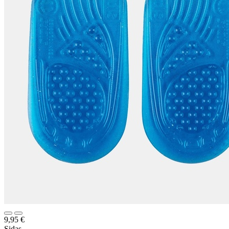
9,95
€
Sidas