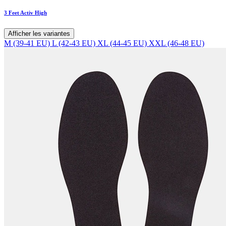
3 Feet Activ High
Afficher les variantes
M (39-41 EU)
L (42-43 EU)
XL (44-45 EU)
XXL (46-48 EU)