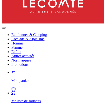
Randonnée & Camping
Escalade & Alpinisme
Homme
Femme
Enfant
Autres activités
Nos marques
Promotions
Mon panier
(
0
)
Ma liste de souhaits