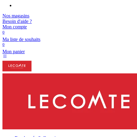
Nos magasins
Besoin d'aide ?
Mon compte
0
Ma liste de souhaits
0
Mon panier