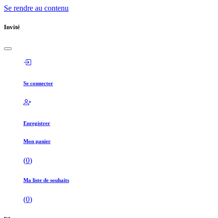
Se rendre au contenu
Invité
Se connecter
Enregistrer
Mon panier
(
0
)
Ma liste de souhaits
(
0
)