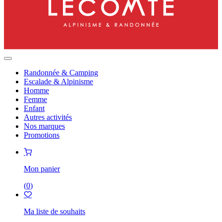
Randonnée & Camping
Escalade & Alpinisme
Homme
Femme
Enfant
Autres activités
Nos marques
Promotions
Mon panier
(
0
)
Ma liste de souhaits