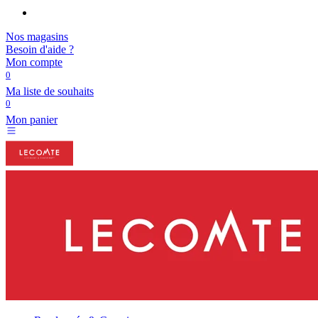
Nos magasins
Besoin d'aide ?
Mon compte
0
Ma liste de souhaits
0
Mon panier