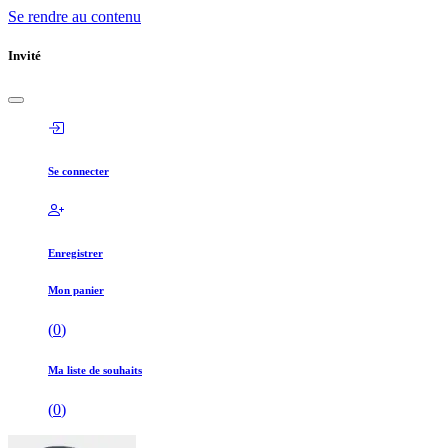
Se rendre au contenu
Invité
Se connecter
Enregistrer
Mon panier
(
0
)
Ma liste de souhaits
(
0
)