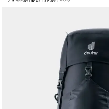
Aircontact Lite 40+10 Black Graphite