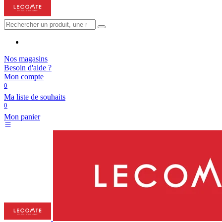
Nos magasins
Besoin d'aide ?
Mon compte
0
Ma liste de souhaits
0
Mon panier