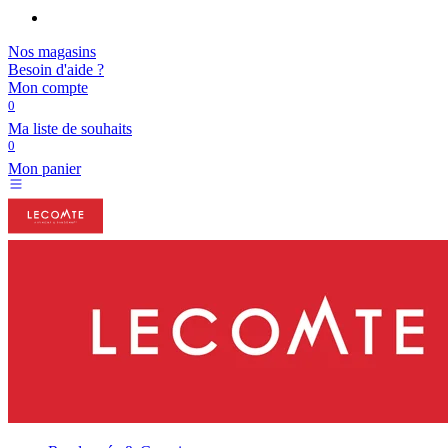
Nos magasins
Besoin d'aide ?
Mon compte
0
Ma liste de souhaits
0
Mon panier