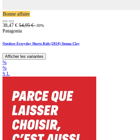
Bonne affaire
38,47
€
54,95
€
-30%
Patagonia
Outdoor Everyday Shorts Kids (2024) Sienna Clay
Afficher les variantes
%
%
S
L