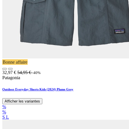
Bonne affaire
32,97
€
54,95
€
-40%
Patagonia
Outdoor Everyday Shorts Kids (2024) Plume Grey
Afficher les variantes
%
%
S
L