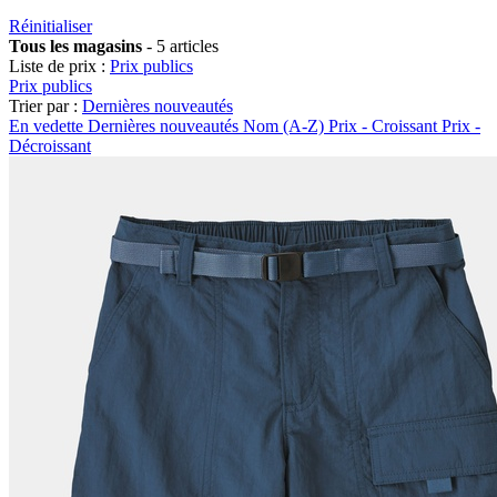
Réinitialiser
Tous les magasins
-
5 articles
Liste de prix :
Prix publics
Prix publics
Trier par :
Dernières nouveautés
En vedette
Dernières nouveautés
Nom (A-Z)
Prix - Croissant
Prix -
Décroissant