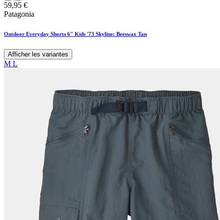
59,95
€
Patagonia
Outdoor Everyday Shorts 6" Kids '73 Skyline: Beeswax Tan
Afficher les variantes
M
L