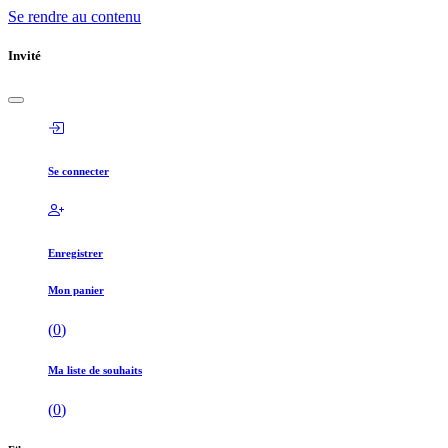
Se rendre au contenu
Invité
Se connecter
Enregistrer
Mon panier
(
0
)
Ma liste de souhaits
(
0
)