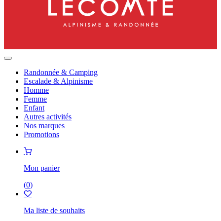
Randonnée & Camping
Escalade & Alpinisme
Homme
Femme
Enfant
Autres activités
Nos marques
Promotions
Mon panier
(
0
)
Ma liste de souhaits