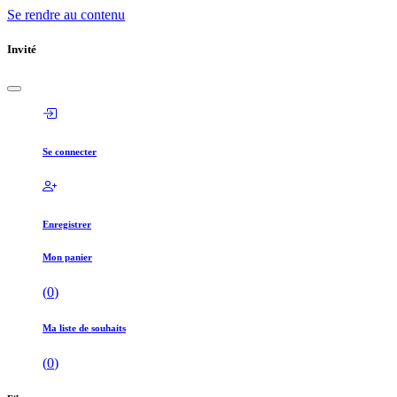
Se rendre au contenu
Invité
Se connecter
Enregistrer
Mon panier
(
0
)
Ma liste de souhaits
(
0
)