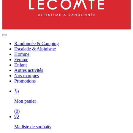
Randonnée & Camping
Escalade & Alpinisme
Homme
Femme
Enfant
Autres activités
Nos marques
Promotions
Mon panier
(
0
)
Ma liste de souhaits