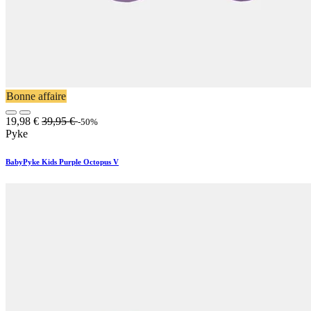
Bonne affaire
19,98
€
39,95
€
-50%
Pyke
BabyPyke Kids Purple Octopus V