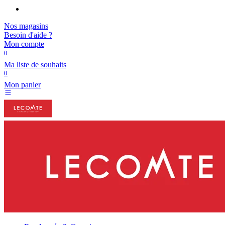
Nos magasins
Besoin d'aide ?
Mon compte
0
Ma liste de souhaits
0
Mon panier